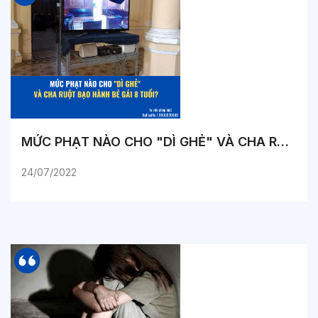
MỨC PHẠT NÀO CHO "DÌ GHẺ" VÀ CHA RUỘT BẠO HÀNH BÉ GÁI 8 TUỔI?
24/07/2022