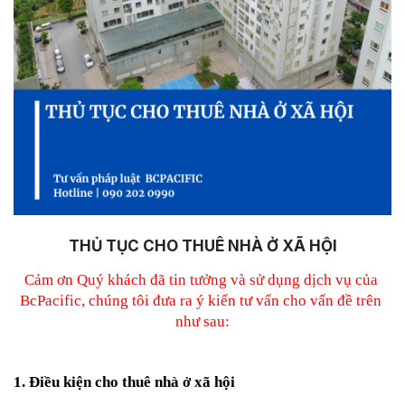
THỦ TỤC CHO THUÊ NHÀ Ở XÃ HỘI
Cảm ơn Quý khách đã tin tưởng và sử dụng dịch vụ của 
BcPacific, chúng tôi đưa ra ý kiến tư vấn cho vấn đề trên 
như sau:
1. Điều kiện cho thuê nhà ở xã hội