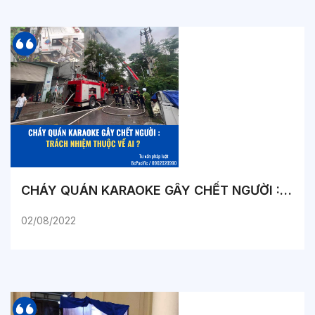
CHÁY QUÁN KARAOKE GÂY CHẾT NGƯỜI : TRÁCH NHIỆM THUỘC VỀ AI ?
02/08/2022