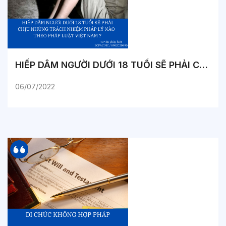
HIẾP DÂM NGƯỜI DƯỚI 18 TUỔI SẼ PHẢI CHỊU NHỮNG TRÁCH NHIỆM PHÁP LÝ NÀO THEO PHÁP LUẬT VIỆT NAM ?
06/07/2022