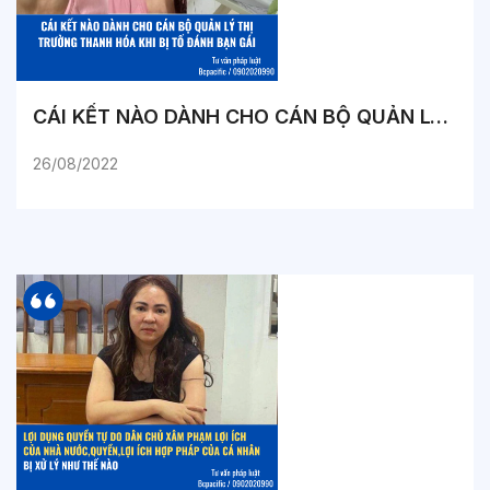
CÁI KẾT NÀO DÀNH CHO CÁN BỘ QUẢN LÝ THỊ TRƯỜNG THANH HÓA KHI BỊ TỐ ĐÁNH BẠN GÁI
26/08/2022