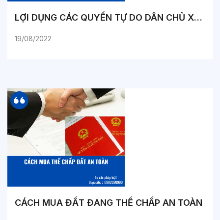
LỢI DỤNG CÁC QUYỀN TỰ DO DÂN CHỦ XÂM PHẠM LỢI ÍCH CỦA NHÀ NƯỚC, QUYỀN, LỢI ÍCH HỢP PHÁP CỦA CÁ NHÂN BỊ XỬ LÝ NHƯ THẾ NÀO?
19/08/2022
CÁCH MUA ĐẤT ĐANG THẾ CHẤP AN TOÀN