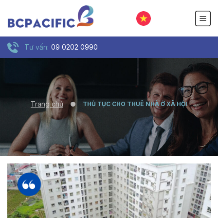
Tư vấn:
09 0202 0990
Trang chủ
THỦ TỤC CHO THUÊ NHÀ Ở XÃ HỘI