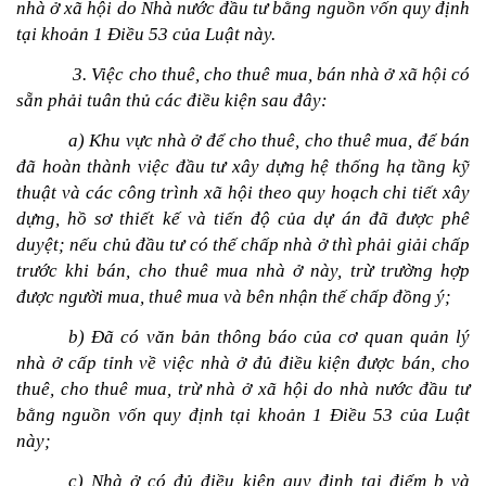
nhà ở xã hội do Nhà nước đầu tư bằng nguồn vốn quy định 
tại khoản 1 Điều 53 của Luật này.    
 3. Việc cho thuê, cho thuê mua, bán nhà ở xã hội có 
sẵn phải tuân thủ các điều kiện sau đây:
a) Khu vực nhà ở để cho thuê, cho thuê mua, để bán 
đã hoàn thành việc đầu tư xây dựng hệ thống hạ tầng kỹ 
thuật và các công trình xã hội theo quy hoạch chi tiết xây 
dựng, hồ sơ thiết kế và tiến độ của dự án đã được phê 
duyệt; nếu chủ đầu tư có thế chấp nhà ở thì phải giải chấp 
trước khi bán, cho thuê mua nhà ở này, trừ trường hợp 
được người mua, thuê mua và bên nhận thế chấp đồng ý;
b) Đã có văn bản thông báo của cơ quan quản lý 
nhà ở cấp tỉnh về việc nhà ở đủ điều kiện được bán, cho 
thuê, cho thuê mua, trừ nhà ở xã hội do nhà nước đầu tư 
bằng nguồn vốn quy định tại khoản 1 Điều 53 của Luật 
này;
c) Nhà ở có đủ điều kiện quy định tại điểm b và 