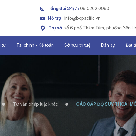
Tổng đài 24/7 :
09 0202 0990
Hỗ trợ :
info@bcpacific.vn
Trụ sở:
số 6 phố Thâm Tâm, phường Yên Hò
 tư
Tài chính - Kế toán
Sở hữu trí tuệ
Dân sự
Đất 
Tư vấn pháp luật khác
CÁC CẤP ĐỘ SUY THOÁI MÔ