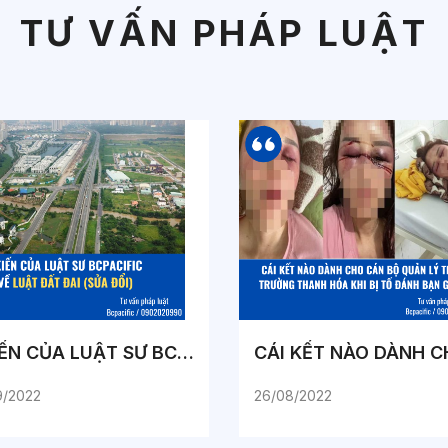
TƯ VẤN PHÁP LUẬT
Ý KIẾN CỦA LUẬT SƯ BCPACIFIC VỀ LUẬT ĐẤT ĐAI (SỬA ĐỔI)
9/2022
26/08/2022