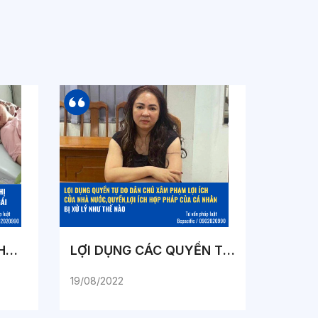
CÁI KẾT NÀO DÀNH CHO CÁN BỘ QUẢN LÝ THỊ TRƯỜNG THANH HÓA KHI BỊ TỐ ĐÁNH BẠN GÁI
LỢI DỤNG CÁC QUYỀN TỰ DO DÂN CHỦ XÂM PHẠM LỢI ÍCH CỦA NHÀ NƯỚC, QUYỀN, LỢI ÍCH HỢP PHÁP CỦA CÁ NHÂN BỊ XỬ LÝ NHƯ THẾ NÀO?
19/08/2022