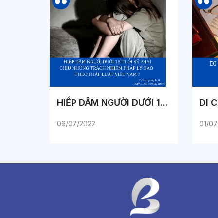
HIẾP DÂM NGƯỜI DƯỚI 18 TUỔI SẼ PHẢI CHỊU NHỮNG TRÁCH NHIỆM PHÁP LÝ NÀO THEO PHÁP LUẬT VIỆT NAM ?
06/07/2022
01/07