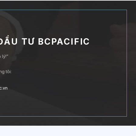
ĐẦU TƯ BCPACIFIC
lý!”
g tôi:
c.vn