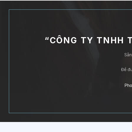
“CÔNG TY TNHH T
Sẵn
Để đư
Pho