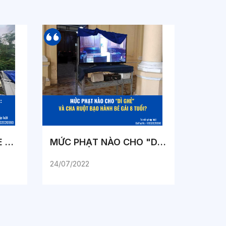
CHÁY QUÁN KARAOKE GÂY CHẾT NGƯỜI : TRÁCH NHIỆM THUỘC VỀ AI ?
MỨC PHẠT NÀO CHO "DÌ GHẺ" VÀ CHA RUỘT BẠO HÀNH BÉ GÁI 8 TUỔI?
24/07/2022