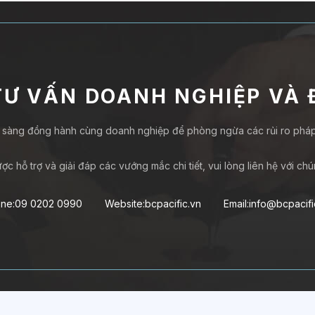
Ư VẤN DOANH NGHIỆP VÀ 
 sàng đồng hành cùng doanh nghiệp để phòng ngừa các rủi ro pháp 
ợc hỗ trợ và giải đáp các vướng mắc chi tiết, vui lòng liên hệ với chún
ne:09 0202 0990
Website:bcpacific.vn
Email:info@bcpacifi