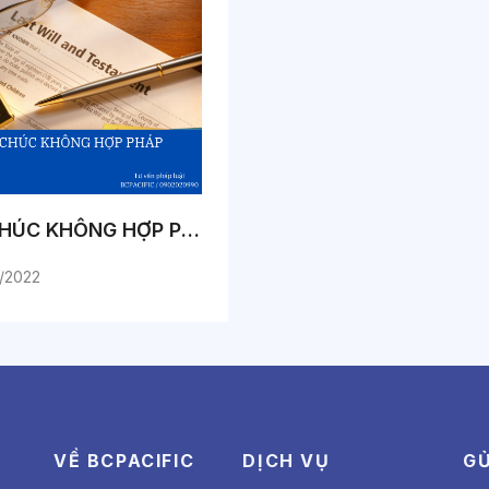
DI CHÚC KHÔNG HỢP PHÁP
/2022
VỀ BCPACIFIC
DỊCH VỤ
GỬ