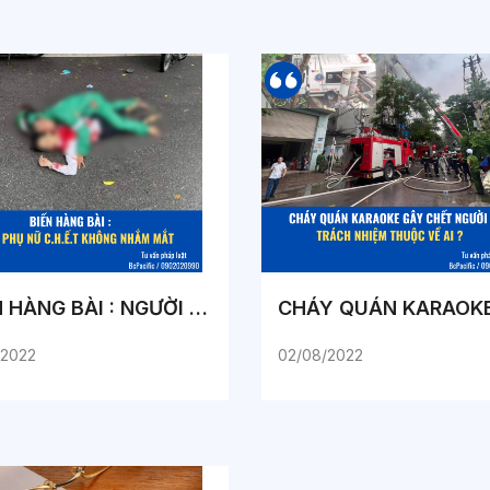
BIẾN HÀNG BÀI : NGƯỜI PHỤ NỮ C.H.Ế.T KHÔNG NHẮM MẮT
/2022
02/08/2022