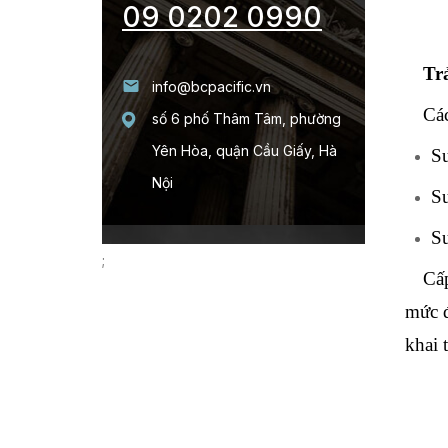
09 0202 0990
Trả
info@bcpacific.vn
Các
số 6 phố Thâm Tâm, phường
Yên Hòa, quận Cầu Giấy, Hà
Su
Nội
Su
Su
;
Cấ
mức đ
khai 