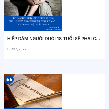
HIẾP DÂM NGƯỜI DƯỚI 18 TUỔI SẼ PHẢI CHỊU NHỮNG TRÁCH NHIỆM PHÁP LÝ NÀO THEO PHÁP LUẬT VIỆT NAM ?
06/07/2022