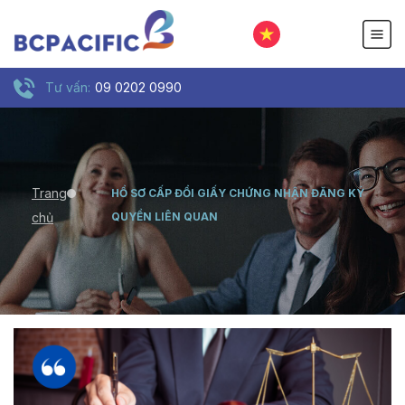
Tư vấn:
09 0202 0990
Trang
HỒ SƠ CẤP ĐỔI GIẤY CHỨNG NHẬN ĐĂNG KÝ
chủ
QUYỀN LIÊN QUAN