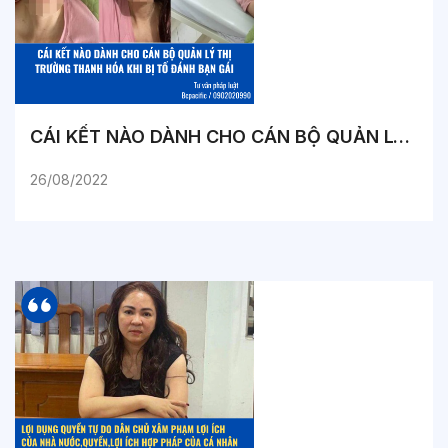
CÁI KẾT NÀO DÀNH CHO CÁN BỘ QUẢN LÝ THỊ TRƯỜNG THANH HÓA KHI BỊ TỐ ĐÁNH BẠN GÁI
26/08/2022