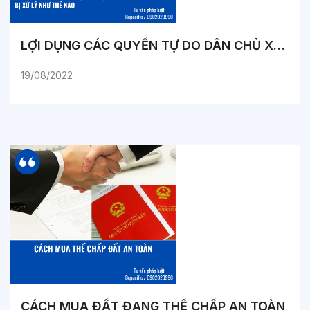
LỢI DỤNG CÁC QUYỀN TỰ DO DÂN CHỦ XÂM PHẠM LỢI ÍCH CỦA NHÀ NƯỚC, QUYỀN, LỢI ÍCH HỢP PHÁP CỦA CÁ NHÂN BỊ XỬ LÝ NHƯ THẾ NÀO?
19/08/2022
CÁCH MUA ĐẤT ĐANG THẾ CHẤP AN TOÀN