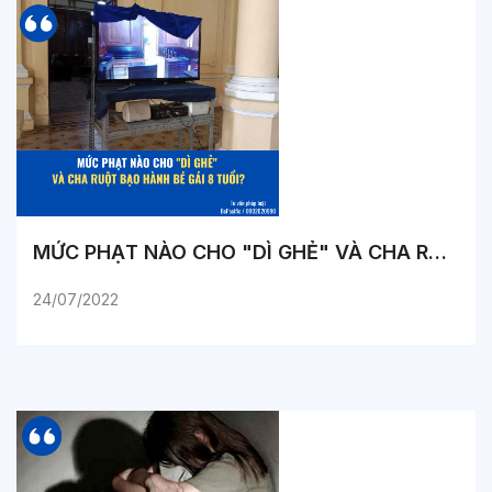
MỨC PHẠT NÀO CHO "DÌ GHẺ" VÀ CHA RUỘT BẠO HÀNH BÉ GÁI 8 TUỔI?
24/07/2022