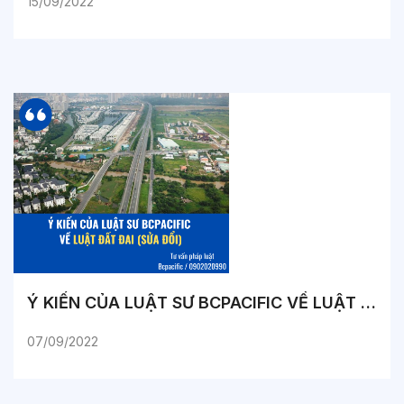
15/09/2022
Ý KIẾN CỦA LUẬT SƯ BCPACIFIC VỀ LUẬT ĐẤT ĐAI (SỬA ĐỔI)
07/09/2022