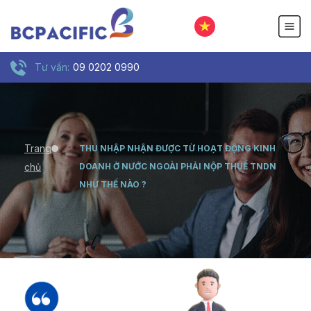
Tư vấn:
09 0202 0990
Trang
THU NHẬP NHẬN ĐƯỢC TỪ HOẠT ĐỘNG KINH
chủ
DOANH Ở NƯỚC NGOÀI PHẢI NỘP THUẾ TNDN
NHƯ THẾ NÀO ?