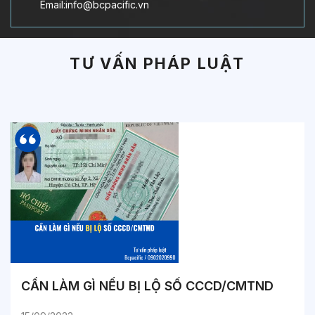
Email:info@bcpacific.vn
TƯ VẤN PHÁP LUẬT
CẦN LÀM GÌ NẾU BỊ LỘ SỐ CCCD/CMTND