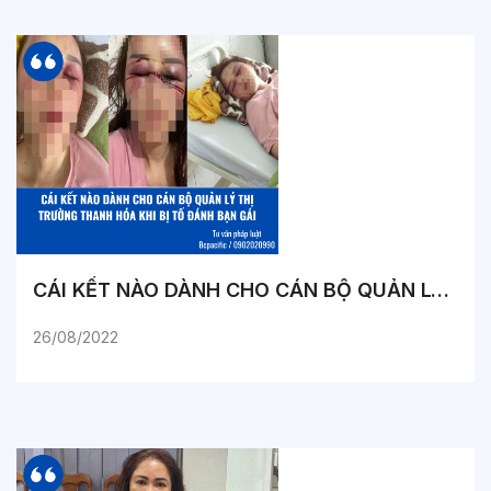
CÁI KẾT NÀO DÀNH CHO CÁN BỘ QUẢN LÝ THỊ TRƯỜNG THANH HÓA KHI BỊ TỐ ĐÁNH BẠN GÁI
26/08/2022