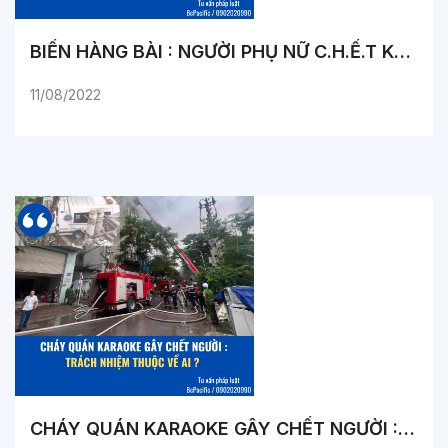
BIẾN HÀNG BÀI : NGƯỜI PHỤ NỮ C.H.Ế.T KHÔNG NHẮM MẮT
11/08/2022
CHÁY QUÁN KARAOKE GÂY CHẾT NGƯỜI : TRÁCH NHIỆM THUỘC VỀ AI ?