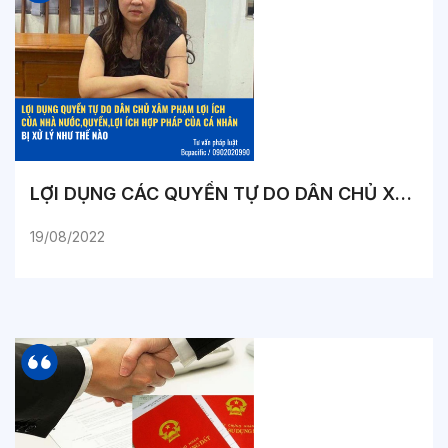
LỢI DỤNG CÁC QUYỀN TỰ DO DÂN CHỦ XÂM PHẠM LỢI ÍCH CỦA NHÀ NƯỚC, QUYỀN, LỢI ÍCH HỢP PHÁP CỦA CÁ NHÂN BỊ XỬ LÝ NHƯ THẾ NÀO?
19/08/2022