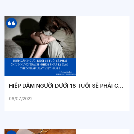
HIẾP DÂM NGƯỜI DƯỚI 18 TUỔI SẼ PHẢI CHỊU NHỮNG TRÁCH NHIỆM PHÁP LÝ NÀO THEO PHÁP LUẬT VIỆT NAM ?
06/07/2022