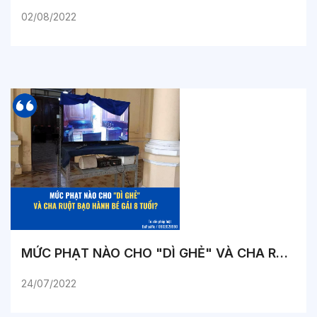
02/08/2022
MỨC PHẠT NÀO CHO "DÌ GHẺ" VÀ CHA RUỘT BẠO HÀNH BÉ GÁI 8 TUỔI?
24/07/2022