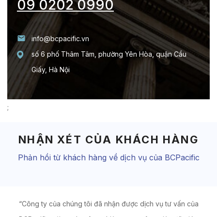
09 0202 0990
info@bcpacific.vn
số 6 phố Thâm Tâm, phường Yên Hòa, quận Cầu
Giấy, Hà Nội
;
NHẬN XÉT CỦA KHÁCH HÀNG
Phản hồi từ khách hàng về dịch vụ của BCPacific
ược
“Công ty của chúng tôi đã nhận được dịch vụ tư vấn của
“C