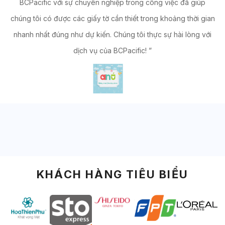
i
BCPacific với sự chuyên nghiệp trong công việc đã giúp
ng
chúng tôi có được các giấy tờ cần thiết trong khoảng thời gian
C
nhanh nhất đúng như dự kiến. Chúng tôi thực sự hài lòng với
dịch vụ của BCPacific! ”
KHÁCH HÀNG TIÊU BIỂU