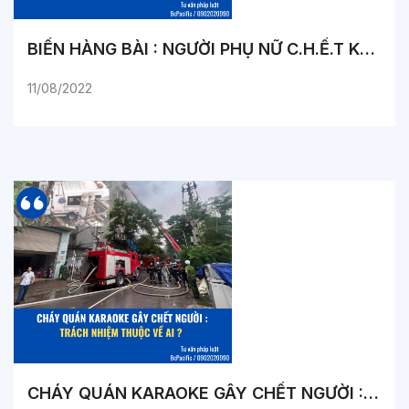
BIẾN HÀNG BÀI : NGƯỜI PHỤ NỮ C.H.Ế.T KHÔNG NHẮM MẮT
11/08/2022
CHÁY QUÁN KARAOKE GÂY CHẾT NGƯỜI : TRÁCH NHIỆM THUỘC VỀ AI ?