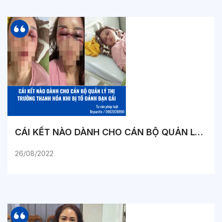
CÁI KẾT NÀO DÀNH CHO CÁN BỘ QUẢN LÝ THỊ TRƯỜNG THANH HÓA KHI BỊ TỐ ĐÁNH BẠN GÁI
26/08/2022