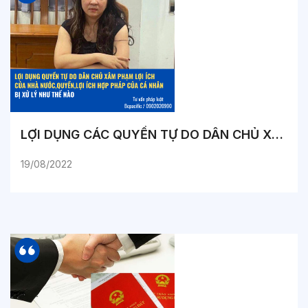
LỢI DỤNG CÁC QUYỀN TỰ DO DÂN CHỦ XÂM PHẠM LỢI ÍCH CỦA NHÀ NƯỚC, QUYỀN, LỢI ÍCH HỢP PHÁP CỦA CÁ NHÂN BỊ XỬ LÝ NHƯ THẾ NÀO?
19/08/2022