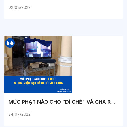
02/08/2022
MỨC PHẠT NÀO CHO "DÌ GHẺ" VÀ CHA RUỘT BẠO HÀNH BÉ GÁI 8 TUỔI?
24/07/2022