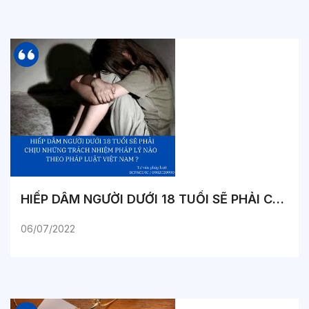
HIẾP DÂM NGƯỜI DƯỚI 18 TUỔI SẼ PHẢI CHỊU NHỮNG TRÁCH NHIỆM PHÁP LÝ NÀO THEO PHÁP LUẬT VIỆT NAM ?
06/07/2022