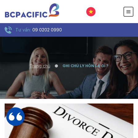
Tư vấn:
09 0202 0990
Trang chủ
GHI CHÚ LY HÔN LÀ GÌ ?