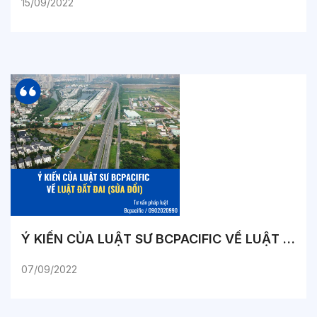
15/09/2022
Ý KIẾN CỦA LUẬT SƯ BCPACIFIC VỀ LUẬT ĐẤT ĐAI (SỬA ĐỔI)
07/09/2022