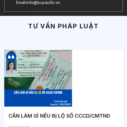
Email:info@bcpacific.vn
TƯ VẤN PHÁP LUẬT
CẦN LÀM GÌ NẾU BỊ LỘ SỐ CCCD/CMTND