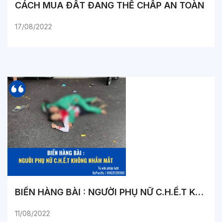
CÁCH MUA ĐẤT ĐANG THẾ CHẤP AN TOÀN
17/08/2022
BIẾN HÀNG BÀI : NGƯỜI PHỤ NỮ C.H.Ế.T KHÔNG NHẮM MẮT
11/08/2022