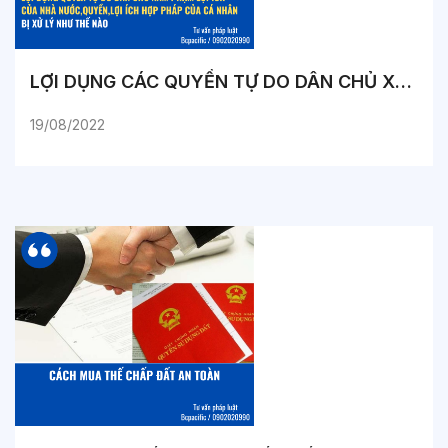
LỢI DỤNG CÁC QUYỀN TỰ DO DÂN CHỦ XÂM PHẠM LỢI ÍCH CỦA NHÀ NƯỚC, QUYỀN, LỢI ÍCH HỢP PHÁP CỦA CÁ NHÂN BỊ XỬ LÝ NHƯ THẾ NÀO?
19/08/2022