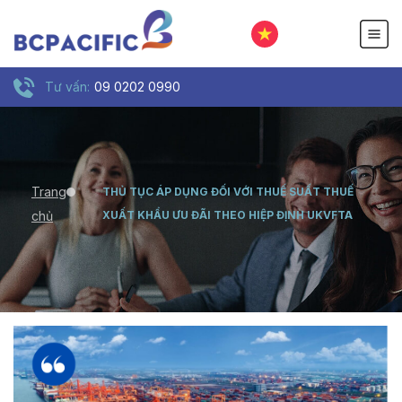
Tư vấn:
09 0202 0990
Trang
THỦ TỤC ÁP DỤNG ĐỐI VỚI THUẾ SUẤT THUẾ
chủ
XUẤT KHẨU ƯU ĐÃI THEO HIỆP ĐỊNH UKVFTA