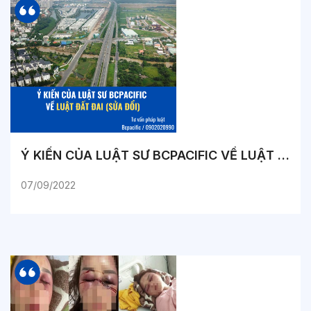
Ý KIẾN CỦA LUẬT SƯ BCPACIFIC VỀ LUẬT ĐẤT ĐAI (SỬA ĐỔI)
07/09/2022