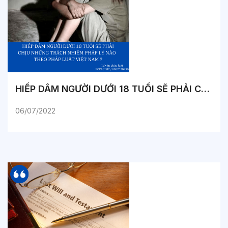
HIẾP DÂM NGƯỜI DƯỚI 18 TUỔI SẼ PHẢI CHỊU NHỮNG TRÁCH NHIỆM PHÁP LÝ NÀO THEO PHÁP LUẬT VIỆT NAM ?
06/07/2022