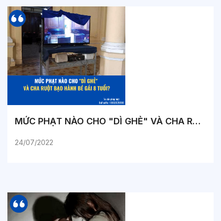
MỨC PHẠT NÀO CHO "DÌ GHẺ" VÀ CHA RUỘT BẠO HÀNH BÉ GÁI 8 TUỔI?
24/07/2022