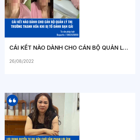
CÁI KẾT NÀO DÀNH CHO CÁN BỘ QUẢN LÝ THỊ TRƯỜNG THANH HÓA KHI BỊ TỐ ĐÁNH BẠN GÁI
26/08/2022