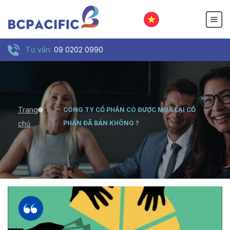
Tư vấn:
09 0202 0990
Trang
CÔNG TY CỔ PHẦN CÓ ĐƯỢC MUA LẠI CỔ
chủ
PHẦN ĐÃ BÁN KHÔNG ?