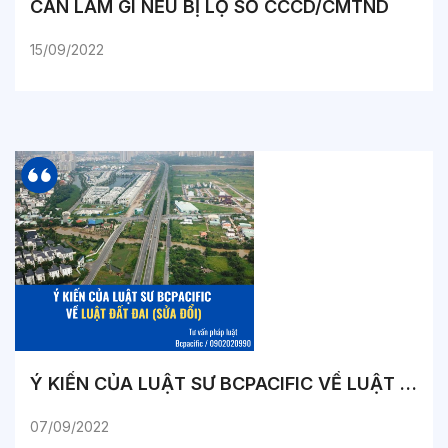
CẦN LÀM GÌ NẾU BỊ LỘ SỐ CCCD/CMTND
15/09/2022
Ý KIẾN CỦA LUẬT SƯ BCPACIFIC VỀ LUẬT ĐẤT ĐAI (SỬA ĐỔI)
07/09/2022