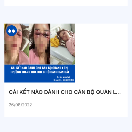
CÁI KẾT NÀO DÀNH CHO CÁN BỘ QUẢN LÝ THỊ TRƯỜNG THANH HÓA KHI BỊ TỐ ĐÁNH BẠN GÁI
26/08/2022