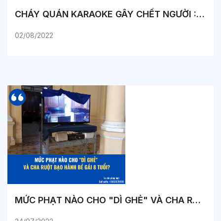
CHÁY QUÁN KARAOKE GÂY CHẾT NGƯỜI : TRÁCH NHIỆM THUỘC VỀ AI ?
02/08/2022
MỨC PHẠT NÀO CHO "DÌ GHẺ" VÀ CHA RUỘT BẠO HÀNH BÉ GÁI 8 TUỔI?