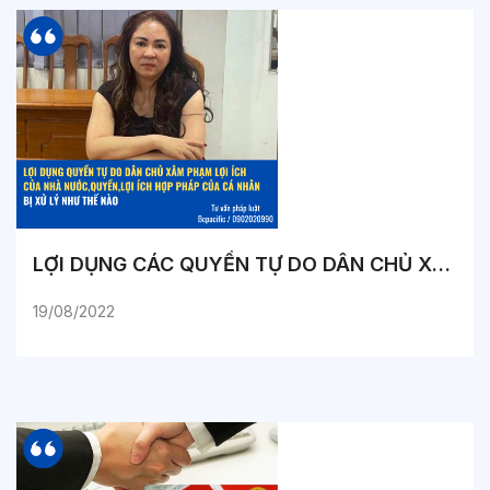
LỢI DỤNG CÁC QUYỀN TỰ DO DÂN CHỦ XÂM PHẠM LỢI ÍCH CỦA NHÀ NƯỚC, QUYỀN, LỢI ÍCH HỢP PHÁP CỦA CÁ NHÂN BỊ XỬ LÝ NHƯ THẾ NÀO?
19/08/2022