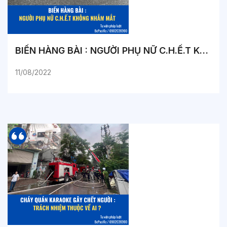
BIẾN HÀNG BÀI : NGƯỜI PHỤ NỮ C.H.Ế.T KHÔNG NHẮM MẮT
11/08/2022