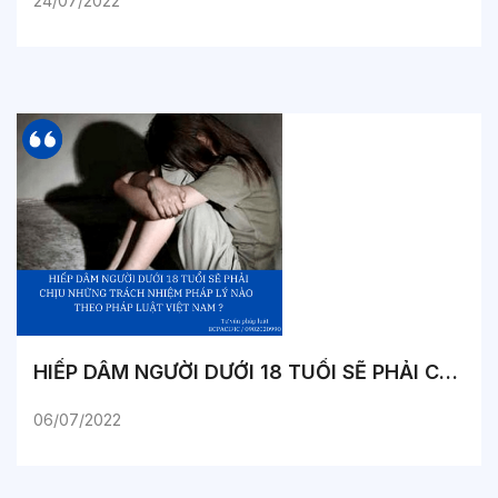
24/07/2022
HIẾP DÂM NGƯỜI DƯỚI 18 TUỔI SẼ PHẢI CHỊU NHỮNG TRÁCH NHIỆM PHÁP LÝ NÀO THEO PHÁP LUẬT VIỆT NAM ?
06/07/2022