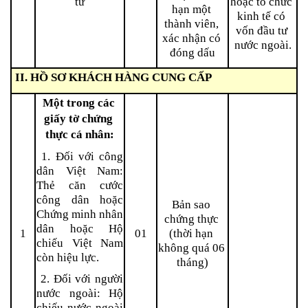
tư
hoặc tổ chức 
hạn một 
kinh tế có 
thành viên, 
vốn đầu tư 
xác nhận có 
nước ngoài.
đóng dấu
 II. HỒ SƠ KHÁCH HÀNG CUNG CẤP
Một trong các 
giấy tờ chứng 
thực cá nhân:
 1. Đối với công 
dân Việt Nam: 
Thẻ căn cước 
công dân hoặc 
Bản sao 
Chứng minh nhân 
chứng thực 
dân hoặc Hộ 
1
01
(thời hạn 
chiếu Việt Nam 
không quá 06 
còn hiệu lực.
tháng)
 2. Đối với người 
nước ngoài: Hộ 
chiếu nước ngoài 