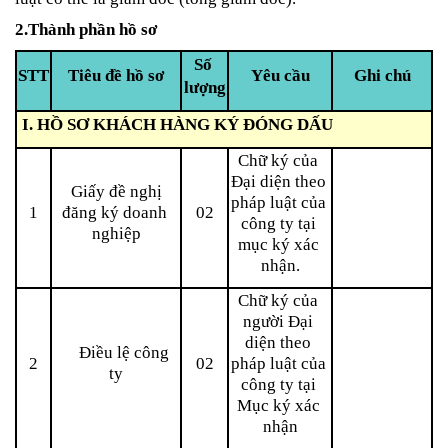
2.Thành phần hồ sơ
Số 
STT
Tiêu đề hồ sơ
Yêu cầu
Ghi chú
lượng
 I. HỒ SƠ KHÁCH HÀNG KÝ ĐÓNG DẤU
Chữ ký của 
Đại diện theo 
 Giấy đề nghị 
pháp luật của 
1
đăng ký doanh 
02
công ty tại 
nghiệp
mục ký xác 
nhận.
Chữ ký của 
người Đại 
diện theo 
     Điều lệ công 
2
02
pháp luật của 
ty
công ty tại 
Mục ký xác 
nhận