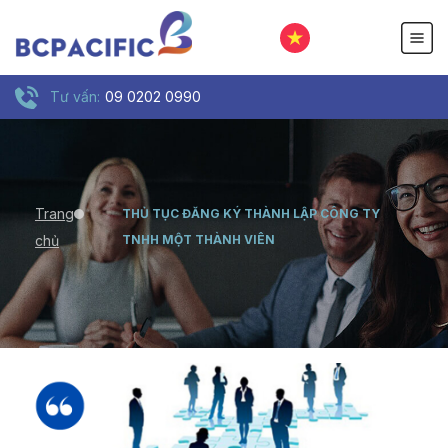
Tư vấn:
09 0202 0990
Trang
THỦ TỤC ĐĂNG KÝ THÀNH LẬP CÔNG TY
chủ
TNHH MỘT THÀNH VIÊN