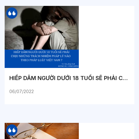
HIẾP DÂM NGƯỜI DƯỚI 18 TUỔI SẼ PHẢI CHỊU NHỮNG TRÁCH NHIỆM PHÁP LÝ NÀO THEO PHÁP LUẬT VIỆT NAM ?
06/07/2022