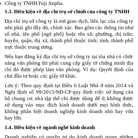
Công ty TNHH Fuji Anpha. 
1.3. Điều kiện về địa chỉ trụ sở chính của công ty TNHH
Địa chỉ trụ sở công ty là nơi giao dịch, liên lạc của công ty 
nên phải ghi đầy đủ, chính xác. Bao gồm các thông tin như 
số nhà, tên phố (ngõ phố) hoặc tên xã; phường, thị trấn; 
huyện, quận, thị xã, thành phố thuộc tỉnh; tỉnh, thành phố 
trực thuộc trung ương.
Nếu bạn đăng ký địa chỉ trụ sở công ty tại tòa nhà có chức 
năng văn phòng thì phải cung cấp giấy tờ chứng minh địa 
chỉ đó được phép làm văn phòng. Ví dụ: Quyết định của 
chủ đầu tư hoặc các giấy tờ khác.
Lưu ý: Theo quy định tại Điều 6 Luật Nhà ở năm 2014 và 
Nghị định số 99/2015/NĐ-CP quy định việc sử dụng căn 
hộ chung cư, nhà tập thể chỉ được dùng để ở, không được 
sử dụng vào mục đích kinh doanh dưới mọi hình thức, 
không phân biệt doanh nghiệp kinh doanh nhỏ hay vừa 
hay lớn. 
1.4. Điều kiện về ngành nghề kinh doanh
Doanh nghiệp có quyền tự do kinh doanh trong những 