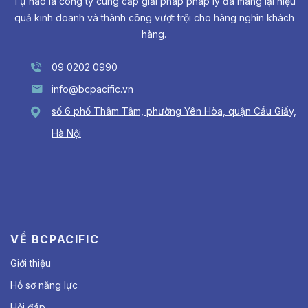
Tự hào là công ty cung cấp giải pháp pháp lý đã mang lại hiệu
quả kinh doanh và thành công vượt trội cho hàng nghìn khách
hàng.
09 0202 0990
info@bcpacific.vn
số 6 phố Thâm Tâm, phường Yên Hòa, quận Cầu Giấy,
Hà Nội
VỀ BCPACIFIC
Giới thiệu
Hồ sơ năng lực
Hỏi đáp