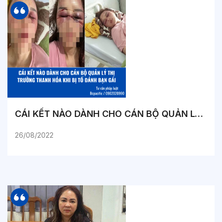
CÁI KẾT NÀO DÀNH CHO CÁN BỘ QUẢN LÝ THỊ TRƯỜNG THANH HÓA KHI BỊ TỐ ĐÁNH BẠN GÁI
26/08/2022