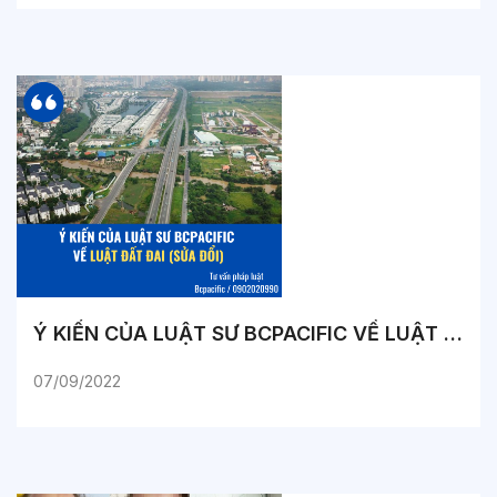
Ý KIẾN CỦA LUẬT SƯ BCPACIFIC VỀ LUẬT ĐẤT ĐAI (SỬA ĐỔI)
07/09/2022