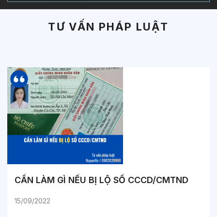
TƯ VẤN PHÁP LUẬT
CẦN LÀM GÌ NẾU BỊ LỘ SỐ CCCD/CMTND
15/09/2022