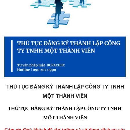
THỦ TỤC ĐĂNG KÝ THÀNH LẬP CÔNG TY TNHH
MỘT THÀNH VIÊN
THỦ TỤC ĐĂNG KÝ THÀNH LẬP CÔNG TY TNHH 
MỘT THÀNH VIÊN
Cảm ơn Quý khách đã tin tưởng và sử dụng dịch vụ của 