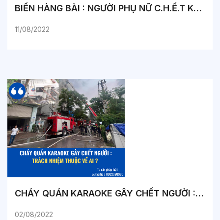
BIẾN HÀNG BÀI : NGƯỜI PHỤ NỮ C.H.Ế.T KHÔNG NHẮM MẮT
11/08/2022
CHÁY QUÁN KARAOKE GÂY CHẾT NGƯỜI : TRÁCH NHIỆM THUỘC VỀ AI ?
02/08/2022