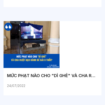
MỨC PHẠT NÀO CHO "DÌ GHẺ" VÀ CHA RUỘT BẠO HÀNH BÉ GÁI 8 TUỔI?
24/07/2022