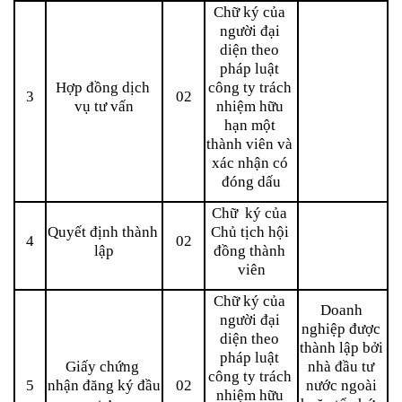
Chữ ký của 
người đại 
diện theo 
pháp luật 
Hợp đồng dịch 
công ty trách 
3
02
vụ tư vấn
nhiệm hữu 
hạn một 
thành viên và 
xác nhận có 
đóng dấu
Chữ  ký của 
Quyết định thành 
Chủ tịch hội 
4
02
lập
đồng thành 
viên
Chữ ký của 
Doanh 
người đại 
nghiệp được 
diện theo 
thành lập bởi 
pháp luật 
Giấy chứng 
nhà đầu tư 
công ty trách 
5
nhận đăng ký đầu 
02
nước ngoài 
nhiệm hữu 