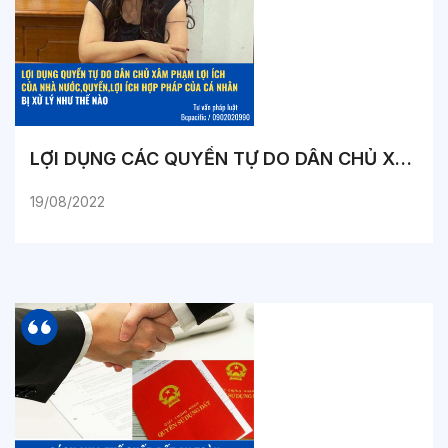
LỢI DỤNG CÁC QUYỀN TỰ DO DÂN CHỦ XÂM PHẠM LỢI ÍCH CỦA NHÀ NƯỚC, QUYỀN, LỢI ÍCH HỢP PHÁP CỦA CÁ NHÂN BỊ XỬ LÝ NHƯ THẾ NÀO?
19/08/2022